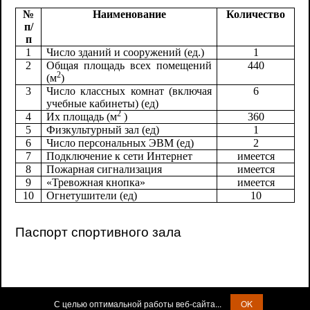
№
Наименование
Количество
п/
п
1
Число зданий и сооружений (ед.)
1
2
Общая площадь всех помещений
440
2
(м
)
3
Число классных комнат (включая
6
учебные кабинеты) (ед)
2
4
Их площадь (м
)
360
5
Физкультурный зал (ед)
1
6
Число персональных ЭВМ (ед)
2
7
Подключение к сети Интернет
имеется
8
Пожарная сигнализация
имеется
9
«Тревожная кнопка»
имеется
10
Огнетушители (ед)
10
Паспорт спортивного зала
С целью оптимальной работы веб-сайта...
OK