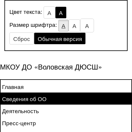
Цвет текста:
А
А
Размер шрифтра:
А
А
А
Сброс
Обычная версия
МКОУ ДО «Воловская ДЮСШ»
Главная
Сведения об ОО
Деятельность
Пресс-центр