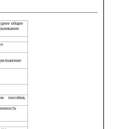
еднее общее
разование
ет
риложение
ие пособия,
ленность