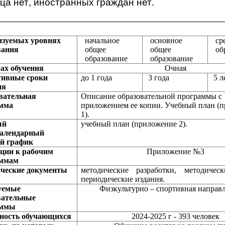
ца нет, иностранных граждан нет.
изуемых уровнях
начальное
основное
ср
вания
общее
общее
об
образование
образование
ах обучения
Очная
ивные сроки
до 1 года
3 года
5 л
ия
вательная
Описание образовательной программы с
мма
приложением ее копии. У
чебный план
(п
1).
ый
учебный план
(приложение 2).
алендарный
й график
ции к рабочим
Приложение №3
аммам
ческие документы
методические разработки, методическ
периодические издания.
уемые
Физкультурно – спортивная направ
вательные
аммы
ность обучающихся
2024-2025
г - 393 человек