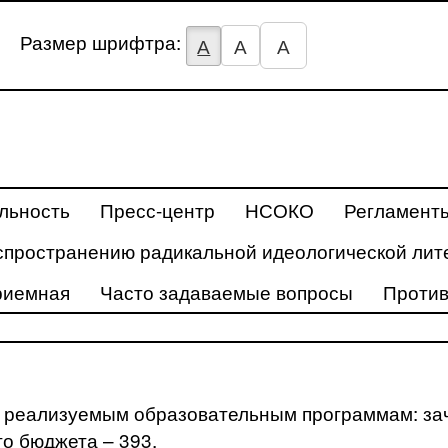
Размер шрифтра:
А
А
А
льность
Пресс-центр
НСОКО
Регламент
спространению радикальной идеологической лит
риемная
Часто задаваемые вопросы
Против
 реализуемым образовательным программам: зач
го бюджета –
393
.