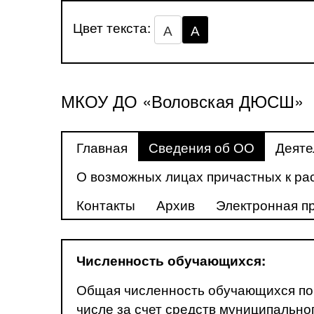
Цвет текста:
А
А
МКОУ ДО «Воловская ДЮСШ»
Главная
Сведения об ОО
Деяте
О возможных лицах причастных к ра
Контакты
Архив
Электронная п
Численность обучающихся:
Общая численность обучающихся по
числе за счет средств муниципально