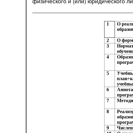
физического и (или) юридического ли
1
О реал
образо
2
О форм
3
Нормат
обучен
4
Образо
програ
5
Учебн
план+к
учебны
6
Аннота
прогр
7
Методи
8
Реализ
образо
прогр
9
Числен